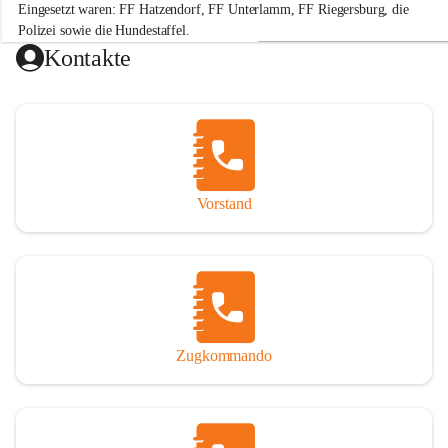
Eingesetzt waren: FF Hatzendorf, FF Unterlamm, FF Riegersburg, die 
e
r
Polizei sowie die Hundestaffel.
w
Kontakte
e
Hinweis: „Gefällt mir“-Angaben beziehen sich auf die Leistung der 
h
r
H
a
t
+2
z
e
Vorstand
n
d
o
r
f
Zugkommando