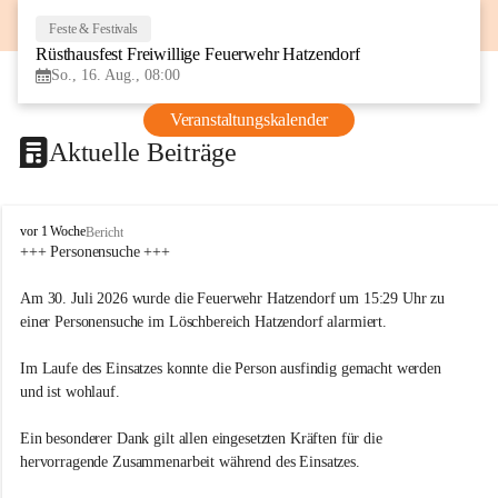
Feste & Festivals
16
Rüsthausfest Freiwillige Feuerwehr Hatzendorf
AUG
So., 16. Aug., 08:00
Veranstaltungskalender
Aktuelle Beiträge
F
vor 1 Woche
Bericht
r
+++ Personensuche +++
e
i
Am 30. Juli 2026 wurde die Feuerwehr Hatzendorf um 15:29 Uhr zu 
w
einer Personensuche im Löschbereich Hatzendorf alarmiert.
i
l
Im Laufe des Einsatzes konnte die Person ausfindig gemacht werden 
l
i
und ist wohlauf.
g
e
Ein besonderer Dank gilt allen eingesetzten Kräften für die 
F
hervorragende Zusammenarbeit während des Einsatzes.
e
u