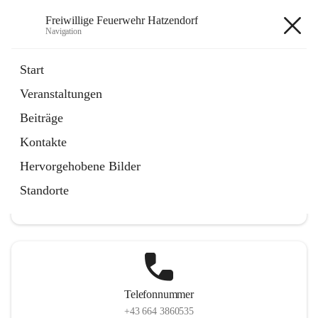
Freiwillige Feuerwehr Hatzendorf
Navigation
Freiwillige Feuerwehr
Start
Hatzendorf
Veranstaltungen
Beiträge
Kontakte
Hauptadresse
Hervorgehobene Bilder
Hatzendorf 265, 8361 Fehring, AUT
Standorte
Auf Karte ansehen
Telefonnummer
+43 664 3860535