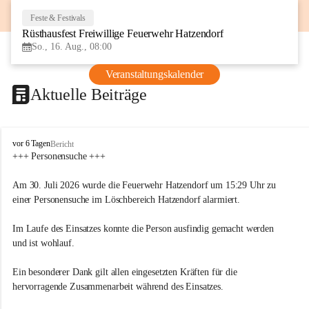
Feste & Festivals
16
Rüsthausfest Freiwillige Feuerwehr Hatzendorf
AUG
So., 16. Aug., 08:00
Veranstaltungskalender
Aktuelle Beiträge
F
vor 6 Tagen
Bericht
r
+++ Personensuche +++
e
i
Am 30. Juli 2026 wurde die Feuerwehr Hatzendorf um 15:29 Uhr zu 
w
einer Personensuche im Löschbereich Hatzendorf alarmiert.
i
l
Im Laufe des Einsatzes konnte die Person ausfindig gemacht werden 
l
i
und ist wohlauf.
g
e
Ein besonderer Dank gilt allen eingesetzten Kräften für die 
F
hervorragende Zusammenarbeit während des Einsatzes.
e
u