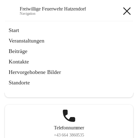
Freiwillige Feuerwehr Hatzendorf
Navigation
Freiwillige Feuerwehr
Start
Hatzendorf
Veranstaltungen
Beiträge
Kontakte
Hauptadresse
Hervorgehobene Bilder
Hatzendorf 265, 8361 Fehring, AUT
Standorte
Auf Karte ansehen
Telefonnummer
+43 664 3860535