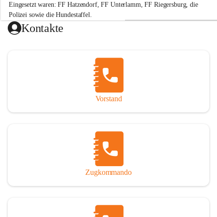
Eingesetzt waren: FF Hatzendorf, FF Unterlamm, FF Riegersburg, die 
e
r
Polizei sowie die Hundestaffel.
w
Kontakte
e
Hinweis: „Gefällt mir“-Angaben beziehen sich auf die Leistung der 
h
r
H
a
t
+2
z
e
Vorstand
n
d
o
r
f
Zugkommando