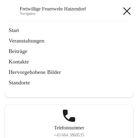
Freiwillige Feuerwehr Hatzendorf
Navigation
Freiwillige Feuerwehr
Start
Hatzendorf
Veranstaltungen
Beiträge
Kontakte
Hauptadresse
Hervorgehobene Bilder
Hatzendorf 265, 8361 Fehring, AUT
Standorte
Auf Karte ansehen
Telefonnummer
+43 664 3860535