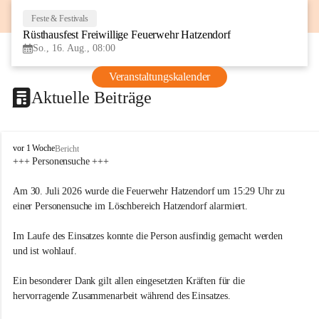
Feste & Festivals
16
Rüsthausfest Freiwillige Feuerwehr Hatzendorf
AUG
So., 16. Aug., 08:00
Veranstaltungskalender
Aktuelle Beiträge
F
vor 1 Woche
Bericht
r
+++ Personensuche +++
e
i
Am 30. Juli 2026 wurde die Feuerwehr Hatzendorf um 15:29 Uhr zu 
w
einer Personensuche im Löschbereich Hatzendorf alarmiert.
i
l
Im Laufe des Einsatzes konnte die Person ausfindig gemacht werden 
l
i
und ist wohlauf.
g
e
Ein besonderer Dank gilt allen eingesetzten Kräften für die 
F
hervorragende Zusammenarbeit während des Einsatzes.
e
u