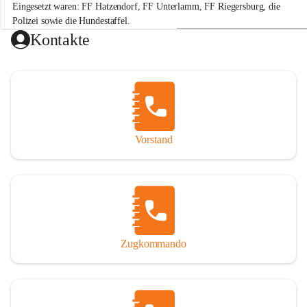
Eingesetzt waren: FF Hatzendorf, FF Unterlamm, FF Riegersburg, die 
e
r
Polizei sowie die Hundestaffel.
w
Kontakte
e
Hinweis: „Gefällt mir“-Angaben beziehen sich auf die Leistung der 
h
r
H
a
t
+2
z
e
Vorstand
n
d
o
r
f
Zugkommando