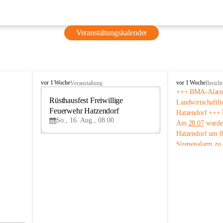
Veranstaltungskalender
F
F
vor 1 Woche
vor 1 Woche
Veranstaltung
Bericht
r
r
+++ BMA-Alarm 
e
Rüsthausfest Freiwillige 
e
16
Landwirtschaftli
i
i
Feuerwehr Hatzendorf
AU
Hatzendorf +++
w
w
G
So., 16. Aug., 08:00
Am 
28.07
 wurde
i
i
Hatzendorf um 0
l
l
Sirenenalarm zu
l
l
i
i
Brandmeldeanlag
g
g
Landwirtschaftli
e
e
Hatzendorf alarm
F
F
Nach der Erkund
e
e
Bereich kontrolli
u
u
Alarms überprüft
e
e
r
r
konnte anschließ