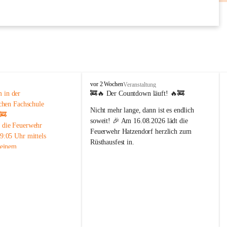
AUG
F
vor 2 Wochen
Veranstaltung
r
in der 
🚒🔥 
Der Countdown läuft!
 🔥🚒
e
chen Fachschule 
Nicht mehr lange, dann ist es endlich 
i
 🚒
w
soweit! 🎉 Am 
16.08.2026
 lädt die 
 die Feuerwehr 
i
Feuerwehr Hatzendorf
 herzlich zum 
9:05 Uhr mittels 
l
Rüsthausfest in.
 einem 
l
i
enalarm in die 
Freut euch auf beste Stimmung, köstliche 
g
che Fachschule 
Schmankerl, kühle Getränke und 
e
iert.
gemütliche Stunden mit Familie, 
F
ung vor Ort konnte der 
Freunden und der ganzen 
e
ert und die Ursache des 
Dorfgemeinschaft. 🍻🌭🎶
u
 werden. Der Einsatz 
e
📅 
Wann?
 16. August 2026
r
end rasch wieder beendet 