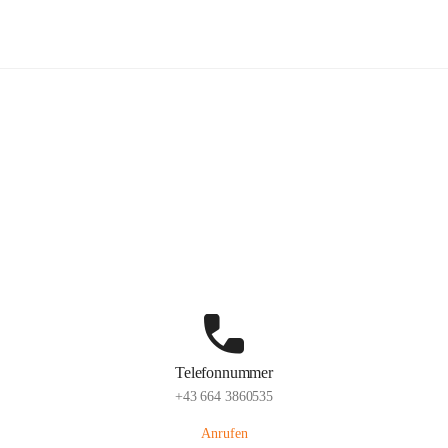
Freiwillige Feuerwehr Hatzendorf
Hauptadresse
Hatzendorf 265, 8361 Fehring, AUT
Auf Karte ansehen
Telefonnummer
+43 664 3860535
Anrufen