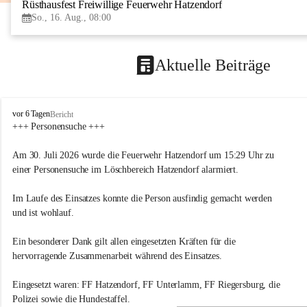
Rüsthausfest Freiwillige Feuerwehr Hatzendorf
So., 16. Aug., 08:00
Aktuelle Beiträge
F
vor 6 Tagen
Bericht
r
+++ Personensuche +++
e
i
Am 30. Juli 2026 wurde die Feuerwehr Hatzendorf um 15:29 Uhr zu 
w
einer Personensuche im Löschbereich Hatzendorf alarmiert.
i
l
Im Laufe des Einsatzes konnte die Person ausfindig gemacht werden 
l
i
und ist wohlauf.
g
e
Ein besonderer Dank gilt allen eingesetzten Kräften für die 
F
hervorragende Zusammenarbeit während des Einsatzes.
e
u
Eingesetzt waren: FF Hatzendorf, FF Unterlamm, FF Riegersburg, die 
e
r
Polizei sowie die Hundestaffel.