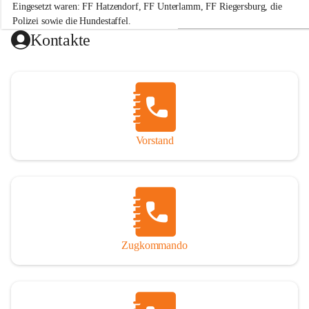
Eingesetzt waren: FF Hatzendorf, FF Unterlamm, FF Riegersburg, die 
e
r
Polizei sowie die Hundestaffel.
w
Kontakte
e
Hinweis: „Gefällt mir“-Angaben beziehen sich auf die Leistung der 
h
r
H
a
t
+2
z
e
Vorstand
n
d
o
r
f
Zugkommando