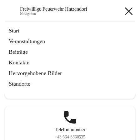
Freiwillige Feuerwehr Hatzendorf
Navigation
Freiwillige Feuerwehr
Start
Hatzendorf
Veranstaltungen
Beiträge
Kontakte
Hauptadresse
Hervorgehobene Bilder
Hatzendorf 265, 8361 Fehring, AUT
Standorte
Auf Karte ansehen
Telefonnummer
+43 664 3860535