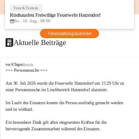
Feste & Festivals
16
Rüsthausfest Freiwillige Feuerwehr Hatzendorf
AUG
So., 16. Aug., 08:00
Veranstaltungskalender
Aktuelle Beiträge
F
vor 6 Tagen
Bericht
r
+++ Personensuche +++
e
i
Am 30. Juli 2026 wurde die Feuerwehr Hatzendorf um 15:29 Uhr zu 
w
einer Personensuche im Löschbereich Hatzendorf alarmiert.
i
l
Im Laufe des Einsatzes konnte die Person ausfindig gemacht werden 
l
i
und ist wohlauf.
g
e
Ein besonderer Dank gilt allen eingesetzten Kräften für die 
F
hervorragende Zusammenarbeit während des Einsatzes.
e
u