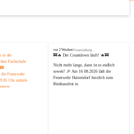
AUG
F
vor 2 Wochen
Veranstaltung
r
in der 
🚒🔥 
Der Countdown läuft!
 🔥🚒
e
chen Fachschule 
Nicht mehr lange, dann ist es endlich 
i
 🚒
w
soweit! 🎉 Am 
16.08.2026
 lädt die 
 die Feuerwehr 
i
Feuerwehr Hatzendorf
 herzlich zum 
9:05 Uhr mittels 
l
Rüsthausfest in.
 einem 
l
i
enalarm in die 
Freut euch auf beste Stimmung, köstliche 
g
che Fachschule 
Schmankerl, kühle Getränke und 
e
iert.
gemütliche Stunden mit Familie, 
F
ung vor Ort konnte der 
Freunden und der ganzen 
e
ert und die Ursache des 
Dorfgemeinschaft. 🍻🌭🎶
u
 werden. Der Einsatz 
e
📅 
Wann?
 16. August 2026
r
end rasch wieder beendet 