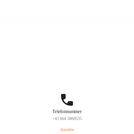
Freiwillige Feuerwehr Hatzendorf
Hauptadresse
Hatzendorf 265, 8361 Fehring, AUT
Auf Karte ansehen
Telefonnummer
+43 664 3860535
Anrufen