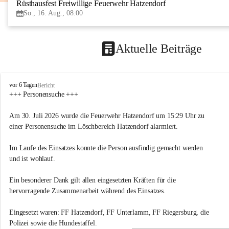
Rüsthausfest Freiwillige Feuerwehr Hatzendorf
So., 16. Aug., 08:00
Aktuelle Beiträge
F
vor 6 Tagen
Bericht
r
+++ Personensuche +++
e
i
Am 30. Juli 2026 wurde die Feuerwehr Hatzendorf um 15:29 Uhr zu 
w
einer Personensuche im Löschbereich Hatzendorf alarmiert.
i
l
Im Laufe des Einsatzes konnte die Person ausfindig gemacht werden 
l
i
und ist wohlauf.
g
e
Ein besonderer Dank gilt allen eingesetzten Kräften für die 
F
hervorragende Zusammenarbeit während des Einsatzes.
e
u
Eingesetzt waren: FF Hatzendorf, FF Unterlamm, FF Riegersburg, die 
e
r
Polizei sowie die Hundestaffel.