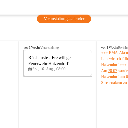
Veranstaltungskalender
F
F
vor 1 Woche
vor 1 Woche
Veranstaltung
Bericht
r
r
+++ BMA-Alarm 
e
Rüsthausfest Freiwillige 
e
16
Landwirtschaftli
i
i
Feuerwehr Hatzendorf
AU
Hatzendorf +++
w
w
G
So., 16. Aug., 08:00
Am 
28.07
 wurde
i
i
Hatzendorf um 0
l
l
Sirenenalarm zu
l
l
i
i
Brandmeldeanlag
g
g
Landwirtschaftli
e
e
Hatzendorf alarm
F
F
Nach der Erkund
e
e
Bereich kontrolli
u
u
Alarms überprüft
e
e
r
r
konnte anschließ