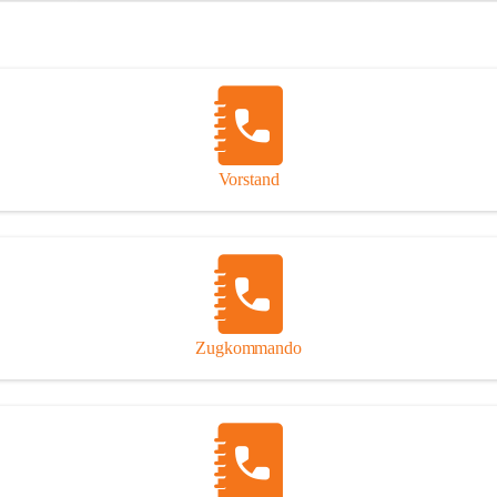
w
w
konnte anschließ
e
e
werden.
h
h
r
r
Im Einsatz stan
H
H
a
a
Hinweis: „Gefäl
t
t
sich auf die eing
z
z
auf das Ereignis 
e
e
Vorstand
n
n
d
d
o
o
r
r
f
f
Zugkommando