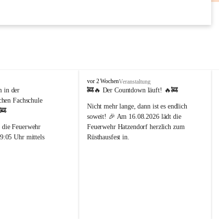
AUG
F
vor 2 Wochen
Veranstaltung
r
in der 
🚒🔥 
Der Countdown läuft!
 🔥🚒
e
chen Fachschule 
Nicht mehr lange, dann ist es endlich 
i
 🚒
w
soweit! 🎉 Am 
16.08.2026
 lädt die 
i
 die Feuerwehr 
Feuerwehr Hatzendorf
 herzlich zum 
l
9:05 Uhr mittels 
Rüsthausfest in.
l
 einem 
i
Freut euch auf beste Stimmung, köstliche 
enalarm in die 
g
Schmankerl, kühle Getränke und 
che Fachschule 
e
gemütliche Stunden mit Familie, 
F
iert.
Freunden und der ganzen 
e
ung vor Ort konnte der 
Dorfgemeinschaft. 🍻🌭🎶
u
e
ert und die Ursache des 
📅 
Wann?
 16. August 2026
r
 werden. Der Einsatz 