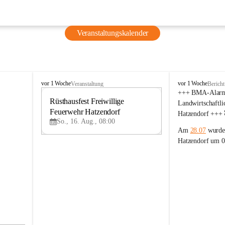
Veranstaltungskalender
F
F
vor 1 Woche
vor 1 Woche
Veranstaltung
Bericht
r
r
+++ BMA-Alarm 
e
Rüsthausfest Freiwillige 
e
16
Landwirtschaftli
i
i
Feuerwehr Hatzendorf
AU
Hatzendorf +++
w
w
G
So., 16. Aug., 08:00
i
i
Am 
28.07
 wurde
l
l
Hatzendorf um 0
l
l
Sirenenalarm zu
i
i
Brandmeldeanlag
g
g
Landwirtschaftli
e
e
F
F
Hatzendorf alarm
e
e
Nach der Erkund
u
u
e
e
Bereich kontrolli
r
r
Alarms überprüft