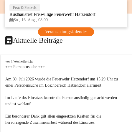
Feste & Festivals
16
Rüsthausfest Freiwillige Feuerwehr Hatzendorf
AUG
So., 16. Aug., 08:00
Veranstaltungskalender
Aktuelle Beiträge
F
vor 1 Woche
Bericht
r
+++ Personensuche +++
e
i
Am 30. Juli 2026 wurde die Feuerwehr Hatzendorf um 15:29 Uhr zu 
w
einer Personensuche im Löschbereich Hatzendorf alarmiert.
i
l
Im Laufe des Einsatzes konnte die Person ausfindig gemacht werden 
l
i
und ist wohlauf.
g
e
Ein besonderer Dank gilt allen eingesetzten Kräften für die 
F
hervorragende Zusammenarbeit während des Einsatzes.
e
u