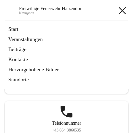
Freiwillige Feuerwehr Hatzendorf
Navigation
Freiwillige Feuerwehr
Start
Hatzendorf
Veranstaltungen
Beiträge
Kontakte
Hauptadresse
Hervorgehobene Bilder
Hatzendorf 265, 8361 Fehring, AUT
Standorte
Auf Karte ansehen
Telefonnummer
+43 664 3860535