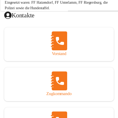
Eingesetzt waren: FF Hatzendorf, FF Unterlamm, FF Riegersburg, die 
e
r
Polizei sowie die Hundestaffel.
w
Kontakte
e
Hinweis: „Gefällt mir“-Angaben beziehen sich auf die Leistung der 
h
r
H
a
t
+2
z
e
Vorstand
n
d
o
r
f
Zugkommando