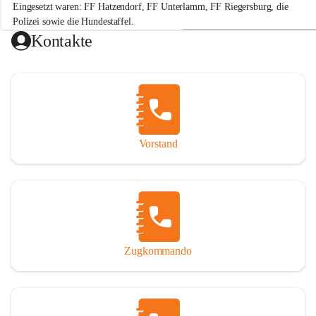
Eingesetzt waren: FF Hatzendorf, FF Unterlamm, FF Riegersburg, die 
e
r
Polizei sowie die Hundestaffel.
w
Kontakte
e
Hinweis: „Gefällt mir“-Angaben beziehen sich auf die Leistung der 
h
r
H
a
t
+2
z
e
Vorstand
n
d
o
r
f
Zugkommando