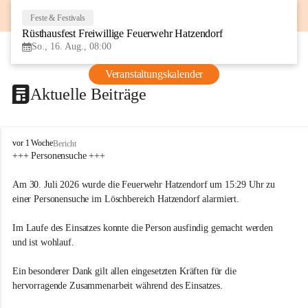
Feste & Festivals
16
Rüsthausfest Freiwillige Feuerwehr Hatzendorf
AUG
So., 16. Aug., 08:00
Veranstaltungskalender
Aktuelle Beiträge
F
vor 1 Woche
Bericht
r
+++ Personensuche +++
e
i
Am 30. Juli 2026 wurde die Feuerwehr Hatzendorf um 15:29 Uhr zu 
w
einer Personensuche im Löschbereich Hatzendorf alarmiert.
i
l
Im Laufe des Einsatzes konnte die Person ausfindig gemacht werden 
l
i
und ist wohlauf.
g
e
Ein besonderer Dank gilt allen eingesetzten Kräften für die 
F
hervorragende Zusammenarbeit während des Einsatzes.
e
u