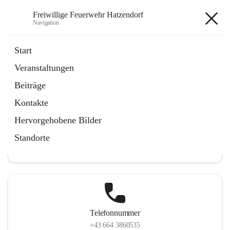
Freiwillige Feuerwehr Hatzendorf
Navigation
Freiwillige Feuerwehr
Start
Hatzendorf
Veranstaltungen
Beiträge
Kontakte
Hauptadresse
Hervorgehobene Bilder
Hatzendorf 265, 8361 Fehring, AUT
Standorte
Auf Karte ansehen
Telefonnummer
+43 664 3860535