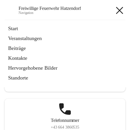
Freiwillige Feuerwehr Hatzendorf
Navigation
Freiwillige Feuerwehr
Start
Hatzendorf
Veranstaltungen
Beiträge
Kontakte
Hauptadresse
Hervorgehobene Bilder
Hatzendorf 265, 8361 Fehring, AUT
Standorte
Auf Karte ansehen
Telefonnummer
+43 664 3860535