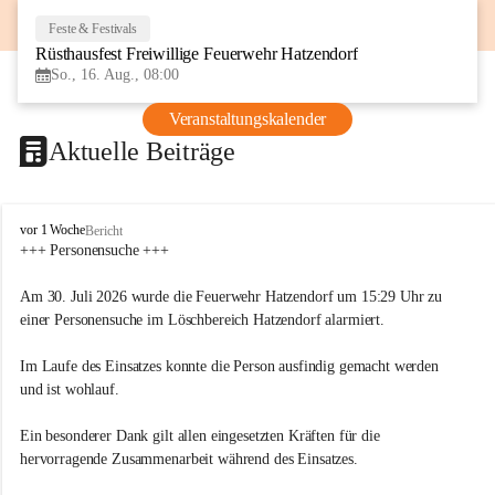
Feste & Festivals
16
Rüsthausfest Freiwillige Feuerwehr Hatzendorf
AUG
So., 16. Aug., 08:00
Veranstaltungskalender
Aktuelle Beiträge
F
vor 1 Woche
Bericht
r
+++ Personensuche +++
e
i
Am 30. Juli 2026 wurde die Feuerwehr Hatzendorf um 15:29 Uhr zu 
w
einer Personensuche im Löschbereich Hatzendorf alarmiert.
i
l
Im Laufe des Einsatzes konnte die Person ausfindig gemacht werden 
l
i
und ist wohlauf.
g
e
Ein besonderer Dank gilt allen eingesetzten Kräften für die 
F
hervorragende Zusammenarbeit während des Einsatzes.
e
u