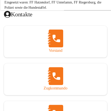
Eingesetzt waren: FF Hatzendorf, FF Unterlamm, FF Riegersburg, die 
e
r
Polizei sowie die Hundestaffel.
w
Kontakte
e
Hinweis: „Gefällt mir“-Angaben beziehen sich auf die Leistung der 
h
r
H
a
t
+2
z
e
Vorstand
n
d
o
r
f
Zugkommando