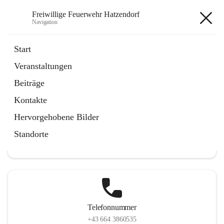
Freiwillige Feuerwehr Hatzendorf
Navigation
Freiwillige Feuerwehr
Start
Hatzendorf
Veranstaltungen
Beiträge
Kontakte
Hauptadresse
Hervorgehobene Bilder
Hatzendorf 265, 8361 Fehring, AUT
Standorte
Auf Karte ansehen
Telefonnummer
+43 664 3860535