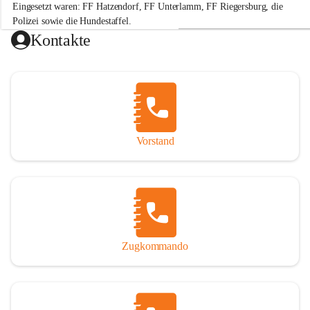
Eingesetzt waren: FF Hatzendorf, FF Unterlamm, FF Riegersburg, die 
e
r
Polizei sowie die Hundestaffel.
w
Kontakte
e
Hinweis: „Gefällt mir“-Angaben beziehen sich auf die Leistung der 
h
r
H
a
t
+2
z
e
Vorstand
n
d
o
r
f
Zugkommando