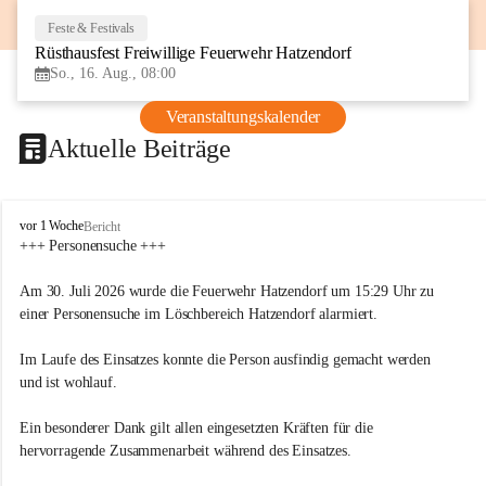
Feste & Festivals
16
Rüsthausfest Freiwillige Feuerwehr Hatzendorf
AUG
So., 16. Aug., 08:00
Veranstaltungskalender
Aktuelle Beiträge
F
vor 1 Woche
Bericht
r
+++ Personensuche +++
e
i
Am 30. Juli 2026 wurde die Feuerwehr Hatzendorf um 15:29 Uhr zu 
w
einer Personensuche im Löschbereich Hatzendorf alarmiert.
i
l
Im Laufe des Einsatzes konnte die Person ausfindig gemacht werden 
l
i
und ist wohlauf.
g
e
Ein besonderer Dank gilt allen eingesetzten Kräften für die 
F
hervorragende Zusammenarbeit während des Einsatzes.
e
u