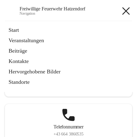
Freiwillige Feuerwehr Hatzendorf
Navigation
Freiwillige Feuerwehr
Start
Hatzendorf
Veranstaltungen
Beiträge
Kontakte
Hauptadresse
Hervorgehobene Bilder
Hatzendorf 265, 8361 Fehring, AUT
Standorte
Auf Karte ansehen
Telefonnummer
+43 664 3860535