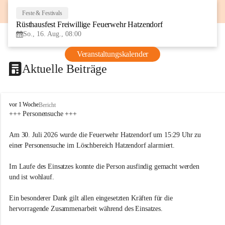
Feste & Festivals
16
Rüsthausfest Freiwillige Feuerwehr Hatzendorf
AUG
So., 16. Aug., 08:00
Veranstaltungskalender
Aktuelle Beiträge
F
vor 1 Woche
Bericht
r
+++ Personensuche +++
e
i
Am 30. Juli 2026 wurde die Feuerwehr Hatzendorf um 15:29 Uhr zu 
w
einer Personensuche im Löschbereich Hatzendorf alarmiert.
i
l
Im Laufe des Einsatzes konnte die Person ausfindig gemacht werden 
l
i
und ist wohlauf.
g
e
Ein besonderer Dank gilt allen eingesetzten Kräften für die 
F
hervorragende Zusammenarbeit während des Einsatzes.
e
u