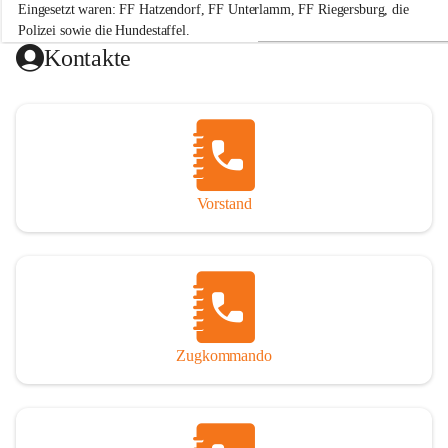
Eingesetzt waren: FF Hatzendorf, FF Unterlamm, FF Riegersburg, die 
e
r
Polizei sowie die Hundestaffel.
w
Kontakte
e
Hinweis: „Gefällt mir“-Angaben beziehen sich auf die Leistung der 
h
r
H
a
t
+2
z
e
Vorstand
n
d
o
r
f
Zugkommando