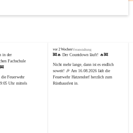
AUG
F
vor 2 Wochen
Veranstaltung
r
in der 
🚒🔥 
Der Countdown läuft!
 🔥🚒
e
chen Fachschule 
Nicht mehr lange, dann ist es endlich 
i
 🚒
w
soweit! 🎉 Am 
16.08.2026
 lädt die 
i
 die Feuerwehr 
Feuerwehr Hatzendorf
 herzlich zum 
l
9:05 Uhr mittels 
Rüsthausfest in.
l
 einem 
i
Freut euch auf beste Stimmung, köstliche 
enalarm in die 
g
Schmankerl, kühle Getränke und 
che Fachschule 
e
gemütliche Stunden mit Familie, 
F
iert.
Freunden und der ganzen 
e
ung vor Ort konnte der 
Dorfgemeinschaft. 🍻🌭🎶
u
e
ert und die Ursache des 
📅 
Wann?
 16. August 2026
r
 werden. Der Einsatz 