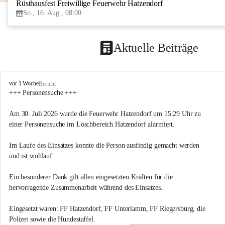
Rüsthausfest Freiwillige Feuerwehr Hatzendorf
So., 16. Aug., 08:00
Aktuelle Beiträge
F
vor 1 Woche
Bericht
r
+++ Personensuche +++
e
i
Am 30. Juli 2026 wurde die Feuerwehr Hatzendorf um 15:29 Uhr zu 
w
einer Personensuche im Löschbereich Hatzendorf alarmiert.
i
l
Im Laufe des Einsatzes konnte die Person ausfindig gemacht werden 
l
i
und ist wohlauf.
g
e
Ein besonderer Dank gilt allen eingesetzten Kräften für die 
F
hervorragende Zusammenarbeit während des Einsatzes.
e
u
Eingesetzt waren: FF Hatzendorf, FF Unterlamm, FF Riegersburg, die 
e
r
Polizei sowie die Hundestaffel.