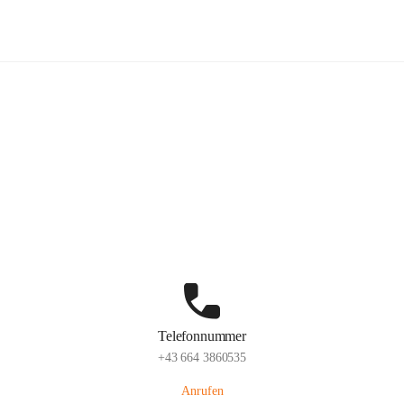
Freiwillige Feuerwehr Hatzendorf
Hauptadresse
Hatzendorf 265, 8361 Fehring, AUT
Auf Karte ansehen
Telefonnummer
+43 664 3860535
Anrufen