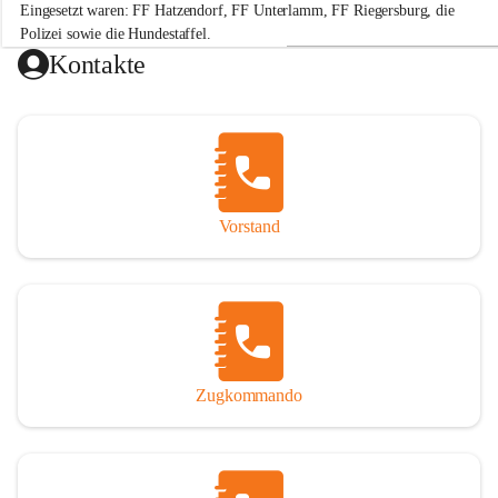
Eingesetzt waren: FF Hatzendorf, FF Unterlamm, FF Riegersburg, die 
e
r
Polizei sowie die Hundestaffel.
w
Kontakte
e
Hinweis: „Gefällt mir“-Angaben beziehen sich auf die Leistung der 
h
r
H
a
t
+2
z
e
Vorstand
n
d
o
r
f
Zugkommando