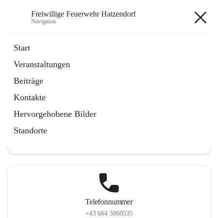
Freiwillige Feuerwehr Hatzendorf
Navigation
Freiwillige Feuerwehr
Start
Hatzendorf
Veranstaltungen
Beiträge
Kontakte
Hauptadresse
Hervorgehobene Bilder
Hatzendorf 265, 8361 Fehring, AUT
Standorte
Auf Karte ansehen
Telefonnummer
+43 664 3860535