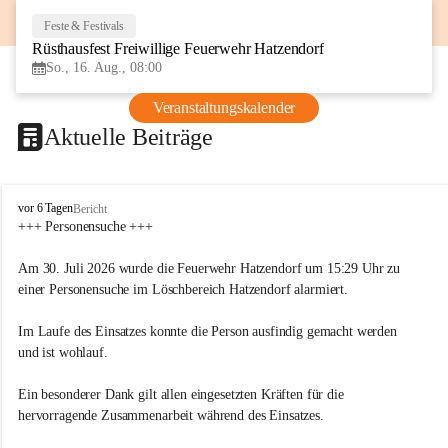
Feste & Festivals
16
Rüsthausfest Freiwillige Feuerwehr Hatzendorf
AUG
So., 16. Aug., 08:00
Veranstaltungskalender
Aktuelle Beiträge
F
vor 6 Tagen
Bericht
r
+++ Personensuche +++
e
i
Am 30. Juli 2026 wurde die Feuerwehr Hatzendorf um 15:29 Uhr zu 
w
einer Personensuche im Löschbereich Hatzendorf alarmiert.
i
l
Im Laufe des Einsatzes konnte die Person ausfindig gemacht werden 
l
i
und ist wohlauf.
g
e
Ein besonderer Dank gilt allen eingesetzten Kräften für die 
F
hervorragende Zusammenarbeit während des Einsatzes.
e
u