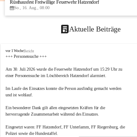
Rüsthausfest Freiwillige Feuerwehr Hatzendorf
So., 16. Aug., 08:00
Aktuelle Beiträge
F
vor 1 Woche
Bericht
r
+++ Personensuche +++
e
i
Am 30. Juli 2026 wurde die Feuerwehr Hatzendorf um 15:29 Uhr zu 
w
einer Personensuche im Löschbereich Hatzendorf alarmiert.
i
l
Im Laufe des Einsatzes konnte die Person ausfindig gemacht werden 
l
i
und ist wohlauf.
g
e
Ein besonderer Dank gilt allen eingesetzten Kräften für die 
F
hervorragende Zusammenarbeit während des Einsatzes.
e
u
Eingesetzt waren: FF Hatzendorf, FF Unterlamm, FF Riegersburg, die 
e
r
Polizei sowie die Hundestaffel.