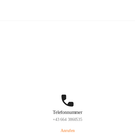
Freiwillige Feuerwehr Hatzendorf
Hauptadresse
Hatzendorf 265, 8361 Fehring, AUT
Auf Karte ansehen
Telefonnummer
+43 664 3860535
Anrufen