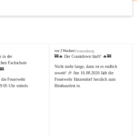
AUG
F
vor 2 Wochen
Veranstaltung
r
in der 
🚒🔥 
Der Countdown läuft!
 🔥🚒
e
chen Fachschule 
Nicht mehr lange, dann ist es endlich 
i
 🚒
w
soweit! 🎉 Am 
16.08.2026
 lädt die 
i
 die Feuerwehr 
Feuerwehr Hatzendorf
 herzlich zum 
l
9:05 Uhr mittels 
Rüsthausfest in.
l
 einem 
i
Freut euch auf beste Stimmung, köstliche 
enalarm in die 
g
Schmankerl, kühle Getränke und 
che Fachschule 
e
gemütliche Stunden mit Familie, 
F
iert.
Freunden und der ganzen 
e
ung vor Ort konnte der 
Dorfgemeinschaft. 🍻🌭🎶
u
e
ert und die Ursache des 
📅 
Wann?
 16. August 2026
r
 werden. Der Einsatz 